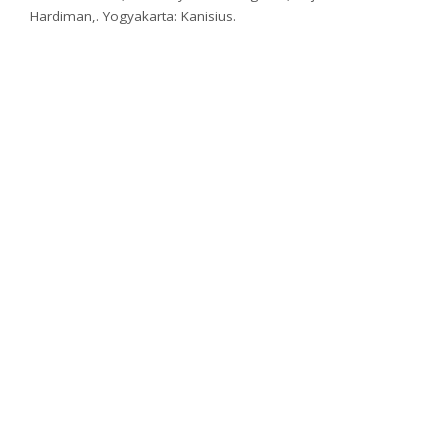
Hardiman,. Yogyakarta: Kanisius.
Ismail, Faisal, 1997, Paradigma Kebudayaan Islam (studi Kritis
dan Refleksi. Historis), Yogyakarta: Titian Ilahi Press.
What’s your reaction?
2
2
1
0
0
2
1
0
SHARES
PREVIOUS ARTICLE
NEXT ARTICLE