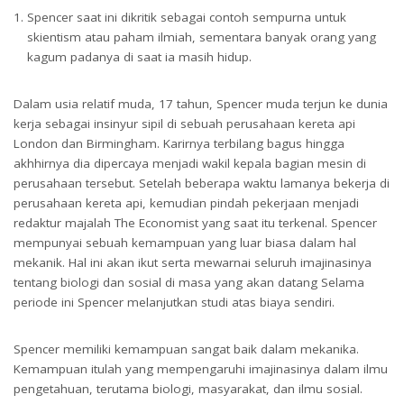
Spencer saat ini dikritik sebagai contoh sempurna untuk
skientism atau paham ilmiah, sementara banyak orang yang
kagum padanya di saat ia masih hidup.
Dalam usia relatif muda, 17 tahun, Spencer muda terjun ke dunia
kerja sebagai insinyur sipil di sebuah perusahaan kereta api
London dan Birmingham. Karirnya terbilang bagus hingga
akhhirnya dia dipercaya menjadi wakil kepala bagian mesin di
perusahaan tersebut. Setelah beberapa waktu lamanya bekerja di
Herbert Spencer, Filsuf Inggris Bapak Darwinisme Sosial
perusahaan kereta api, kemudian pindah pekerjaan menjadi
redaktur majalah The Economist yang saat itu terkenal. Spencer
mempunyai sebuah kemampuan yang luar biasa dalam hal
mekanik. Hal ini akan ikut serta mewarnai seluruh imajinasinya
tentang biologi dan sosial di masa yang akan datang Selama
periode ini Spencer melanjutkan studi atas biaya sendiri.
Spencer memiliki kemampuan sangat baik dalam mekanika.
Kemampuan itulah yang mempengaruhi imajinasinya dalam ilmu
pengetahuan, terutama biologi, masyarakat, dan ilmu sosial.