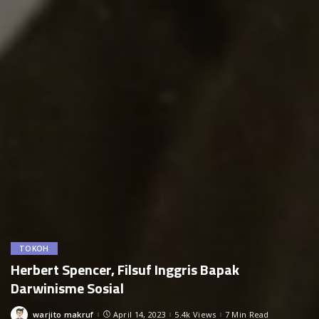
TOKOH
Herbert Spencer, Filsuf Inggris Bapak
Darwinisme Sosial
warjito makruf
April 14, 2023
5.4k Views
7 Min Read
Posted