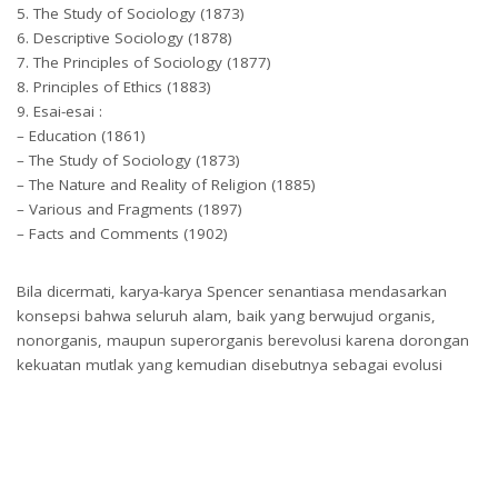
5. The Study of Sociology (1873)
6. Descriptive Sociology (1878)
7. The Principles of Sociology (1877)
8. Principles of Ethics (1883)
9. Esai-esai :
– Education (1861)
– The Study of Sociology (1873)
– The Nature and Reality of Religion (1885)
– Various and Fragments (1897)
– Facts and Comments (1902)
Bila dicermati, karya-karya Spencer senantiasa mendasarkan
konsepsi bahwa seluruh alam, baik yang berwujud organis,
nonorganis, maupun superorganis berevolusi karena dorongan
kekuatan mutlak yang kemudian disebutnya sebagai evolusi
universal. Gambaran menyeluruh tentang evolusi universal umat
manusia menunjukkan bahwa pada garis besarnya Spencer
melihat perkembangan masyarakat dan kebudayaan dari suatu
bangsa di dunia sudah melalui tingkatan evolusi yang sama