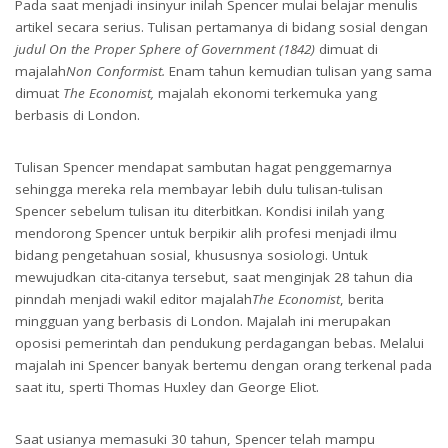
Pada saat menjadi insinyur inilah Spencer mulai belajar menulis
artikel secara serius. Tulisan pertamanya di bidang sosial dengan
judul On the Proper Sphere of Government (1842)
dimuat di
majalah
Non Conformist.
Enam tahun kemudian tulisan yang sama
dimuat
The Economist,
majalah ekonomi terkemuka yang
berbasis di London.
Tulisan Spencer mendapat sambutan hagat penggemarnya
sehingga mereka rela membayar lebih dulu tulisan-tulisan
Spencer sebelum tulisan itu diterbitkan. Kondisi inilah yang
mendorong Spencer untuk berpikir alih profesi menjadi ilmu
bidang pengetahuan sosial, khususnya sosiologi. Untuk
mewujudkan cita-citanya tersebut, saat menginjak 28 tahun dia
pinndah menjadi wakil editor majalah
The Economist
, berita
mingguan yang berbasis di London. Majalah ini merupakan
oposisi pemerintah dan pendukung perdagangan bebas. Melalui
majalah ini Spencer banyak bertemu dengan orang terkenal pada
saat itu, sperti Thomas Huxley dan George Eliot.
Saat usianya memasuki 30 tahun, Spencer telah mampu