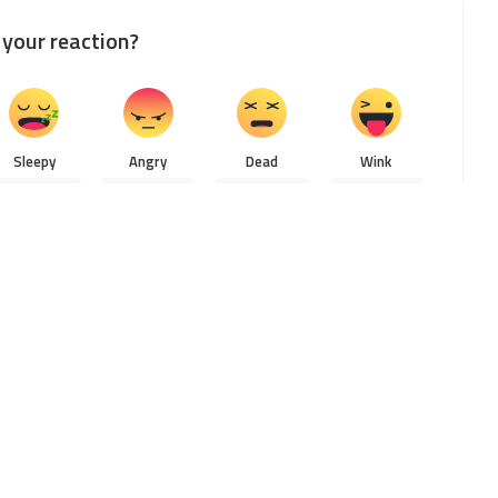
your reaction?
Sleepy
Angry
Dead
Wink
0
0
0
0
are on Facebook
Share on Twitter
NEXT ARTICLE
Perbedaan Antara Psikologi dan
Sosiologi