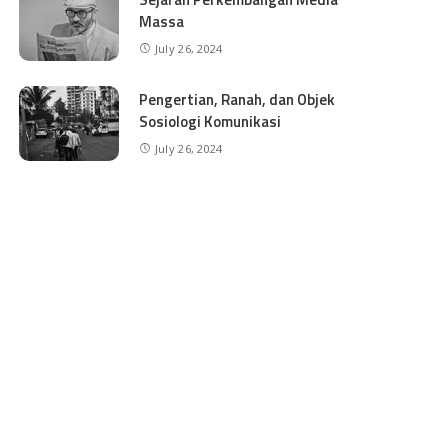
Massa
July 26, 2024
Pengertian, Ranah, dan Objek
Sosiologi Komunikasi
July 26, 2024
KONSEP FULL DAY SCHOOL
DALAM PERSPEKTIF SOSIOLOGI
PENDIDIKAN
July 26, 2024
CATEGORIES
Berita
6
Buku
13