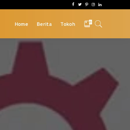
Home
Berita
Tokoh
0