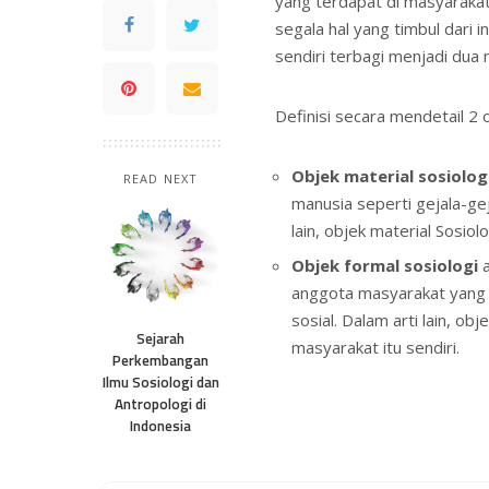
yang terdapat di masyaraka
segala hal yang timbul dari i
sendiri terbagi menjadi dua 
Definisi secara mendetail 2 
Objek material sosiolog
READ NEXT
manusia seperti gejala-ge
lain, objek material Sosio
Objek formal sosiologi
a
anggota masyarakat yang
sosial. Dalam arti lain, obj
Sejarah
masyarakat itu sendiri.
Perkembangan
Ilmu Sosiologi dan
Antropologi di
Indonesia