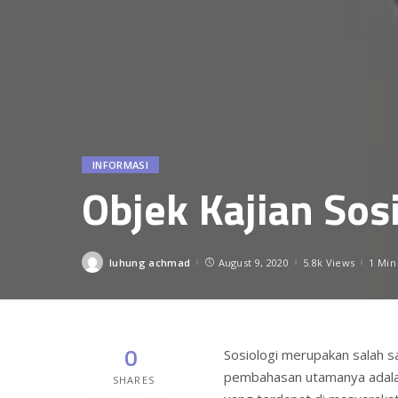
INFORMASI
Objek Kajian Sos
luhung achmad
August 9, 2020
5.8k Views
1 Min
Posted
by
0
Sosiologi merupakan salah sa
pembahasan utamanya adalah
SHARES