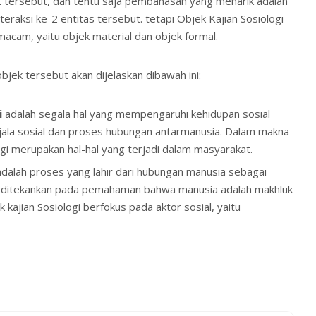
t tersebut, dan tentu saja pembahasan yang menarik adalah
nteraksi ke-2 entitas tersebut. tetapi Objek Kajian Sosiologi
macam, yaitu objek material dan objek formal.
objek tersebut akan dijelaskan dibawah ini:
i
adalah segala hal yang mempengaruhi kehidupan sosial
jala sosial dan proses hubungan antarmanusia. Dalam makna
logi merupakan hal-hal yang terjadi dalam masyarakat.
dalah proses yang lahir dari hubungan manusia sebagai
 ditekankan pada pemahaman bahwa manusia adalah makhluk
ek kajian Sosiologi berfokus pada aktor sosial, yaitu