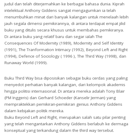
judul dan telah diterjemahkan ke berbagai bahasa dunia. Kiprah
intelektual Anthony Giddens sangat mengagumkan ia telah
menumbuhkan minat dari banyak kalangan untuk menelaah lebih
jauh segala dimensi pemikirannya, di antara terdapat empat jilid
buku yang ditulis secara khusus untuk membahas pemikiranya.
Di antara buku yang relatif baru dan segar ialah The
Consequences Of Modernity (1989), Modernity and Self Identity
(1991), The Tranformation Intimacy (1992), Beyond Left and Right
(1994), Defence of Sociology ( 1996 ), The Third Way (1998), dan
Runaway World (1999).
Buku Third Way bisa diposisikan sebagai buku cerdas yang paling
menyedot perhatian banyak kalangan, dari kelompok akademis
hingga politisi internasional. Di antara mereka adalah Tony Blair
(PM Inggeris) dan Gerhard Schoeder (Kanselir Jerman) yang
mempraktekkan pemikiran-pemikiran genius Anthony Giddens
dalam kebijakan politik mereka.
Buku Beyond Left and Right, merupakan salah satu pilar penting
yang telah mengantarkan Anthony Giddens berlabuh ke dermaga
konseptual yang terkandung dalam the third way tersebut.