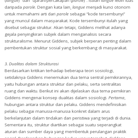
(
langue
)” dan “ujaran/percakapan (
parole
)”. Istilah
langue
lebih luas
daripada
parole
. Dengan kata lain¸
langue
menjadi kunci otonom
untuk memahami arti dari
parole
sebagai “kode tersembunyi”
yang muncul dalam masyarakat. Kode tersembunyi itulah yang
disebut sebagai struktur. Akan tetapi, Giddens melihat adanya
gejala penyingkiran subjek dalam menganalisis secara
strukturalisme. Menurut Giddens, subjek berperan penting dalam
pembentukan struktur sosial yang berkembang di masyarakat.
3. Dualitas dalam Strukturasi
Berdasarkan kritikan terhadap beberapa teori sosiologi,
setidaknya Giddens menemukan dua tema sentral pemikirannya,
yaitu hubungan antara struktur dan pelaku, serta sentralitas
ruang dan waktu. Berikut ini akan dijelaskan dua tema pemikiran
Giddens mengenai konsep dualitas dalam sosiologi.
Pertama
,
hubungan antara struktur dan pelaku. Giddens mendefinisikan
pelaku sebagai manusia-manusia konkret dalam arus
berkelanjutan dalam tindakan dan peristiwa yang terjadi di dunia.
Sementara itu, struktur diartikan sebagai suatu seperangkat
aturan dan sumber daya yang membentuk perulangan praktik