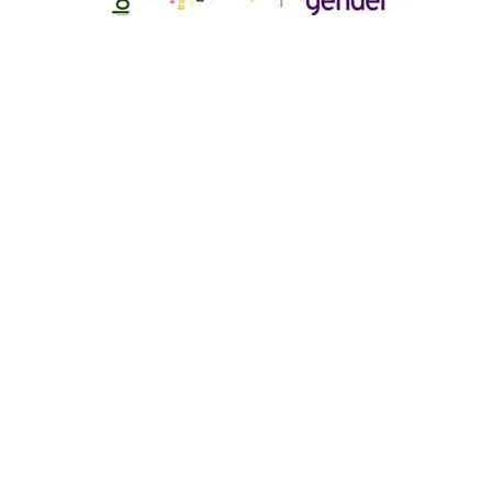
LATEST POSTS
Apa arti seni budaya, jenis dan contohnya
July 27, 2024
Sejarah Perkembangan Media Massa
July 26, 2024
Pengertian, Ranah, dan Objek Sosiologi
Komunikasi