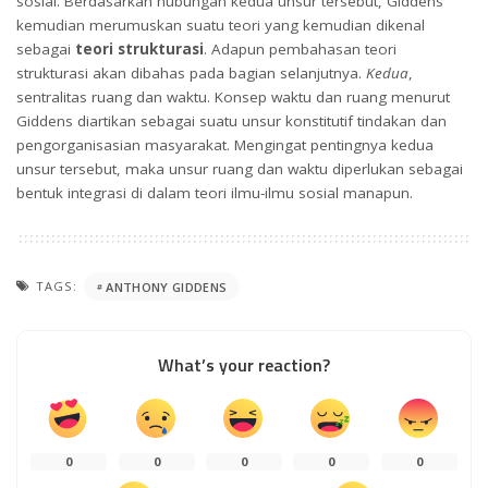
sosial. Berdasarkan hubungan kedua unsur tersebut, Giddens
kemudian merumuskan suatu teori yang kemudian dikenal
sebagai
teori strukturasi
. Adapun pembahasan teori
strukturasi akan dibahas pada bagian selanjutnya.
Kedua
,
sentralitas ruang dan waktu. Konsep waktu dan ruang menurut
Giddens diartikan sebagai suatu unsur konstitutif tindakan dan
pengorganisasian masyarakat. Mengingat pentingnya kedua
unsur tersebut, maka unsur ruang dan waktu diperlukan sebagai
bentuk integrasi di dalam teori ilmu-ilmu sosial manapun.
TAGS:
ANTHONY GIDDENS
What’s your reaction?
0
0
0
0
0