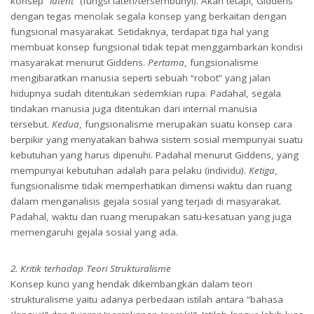
konsep “
latent
” (fungsi laten/tersembunyi). Akan tetapi, Giddens
dengan tegas menolak segala konsep yang berkaitan dengan
fungsional masyarakat. Setidaknya, terdapat tiga hal yang
membuat konsep fungsional tidak tepat menggambarkan kondisi
masyarakat menurut Giddens.
Pertama
, fungsionalisme
mengibaratkan manusia seperti sebuah “robot” yang jalan
hidupnya sudah ditentukan sedemkian rupa. Padahal, segala
tindakan manusia juga ditentukan dari internal manusia
tersebut.
Kedua
, fungsionalisme merupakan suatu konsep cara
berpikir yang menyatakan bahwa sistem sosial mempunyai suatu
kebutuhan yang harus dipenuhi. Padahal menurut Giddens, yang
mempunyai kebutuhan adalah para pelaku (individu).
Ketiga
,
fungsionalisme tidak memperhatikan dimensi waktu dan ruang
dalam menganalisis gejala sosial yang terjadi di masyarakat.
Padahal, waktu dan ruang merupakan satu-kesatuan yang juga
memengaruhi gejala sosial yang ada.
2. Kritik terhadap Teori Strukturalisme
Konsep kunci yang hendak dikembangkan dalam teori
strukturalisme yaitu adanya perbedaan istilah antara “bahasa