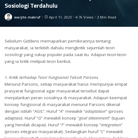
Sosiologi Terdahulu
warjito makruf
April 11, 2023
4.7k Views
3 Min Read
Posted
by
Sebelum Giddens memaparkan pemikirannya tentang
masyarakat, ia terlebih dahulu mengkritik sejumlah teori
sosiologi yang cukup populer pada saat itu. Adapun teori-teori
yang ia kritik meliputi teori berikut.
1. Kritik terhadap Teori Fungsional Talcott Parsons
Menurut Parsons, setiap masyarakat harus mempunyai empat
prasyarat fungsional agar masyarakat tersebut dapat
menjalankan peran sosialnya di masyarakat. Adapun keempat
konsep fungsional di masyarakat menurut Parsons dikenal
dengan istilah “
AGIL
”. Huruf “
A
” mewakili “
adaptation
” (proses
adaptasi). Huruf “
G
” mewakili konsep “
goal attainment
” (tujuan
yang hendak dicapai). Huruf “
I
” mewakili konsep “
integration
”
(proses integrasi masyarakat). Sedangkan huruf “
L
” mewakili