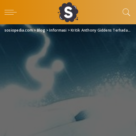
sosiopedia.com
>
Blog
>
Informasi
>
Kritik Anthony Giddens Terhadap Teori-teori Sosiologi Terdahulu