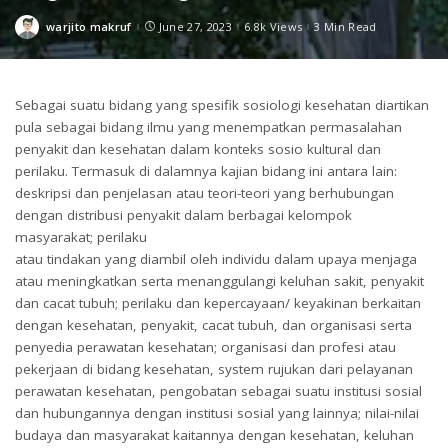
warjito makruf
June 27, 2023
6.8k Views
3 Min Read
Posted
by
Sebagai suatu bidang yang spesifik sosiologi kesehatan diartikan
pula sebagai bidang ilmu yang menempatkan permasalahan
penyakit dan kesehatan dalam konteks sosio kultural dan
perilaku. Termasuk di dalamnya kajian bidang ini antara lain:
deskripsi dan penjelasan atau teori-teori yang berhubungan
dengan distribusi penyakit dalam berbagai kelompok
masyarakat; perilaku
atau tindakan yang diambil oleh individu dalam upaya menjaga
atau meningkatkan serta menanggulangi keluhan sakit, penyakit
dan cacat tubuh; perilaku dan kepercayaan/ keyakinan berkaitan
dengan kesehatan, penyakit, cacat tubuh, dan organisasi serta
penyedia perawatan kesehatan; organisasi dan profesi atau
pekerjaan di bidang kesehatan, system rujukan dari pelayanan
perawatan kesehatan, pengobatan sebagai suatu institusi sosial
dan hubungannya dengan institusi sosial yang lainnya; nilai-nilai
budaya dan masyarakat kaitannya dengan kesehatan, keluhan