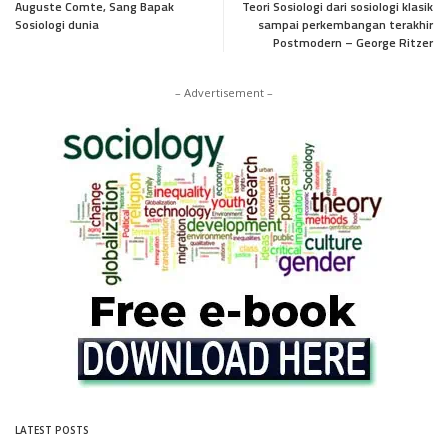
Auguste Comte, Sang Bapak
Teori Sosiologi dari sosiologi klasik
Sosiologi dunia
sampai perkembangan terakhir
Postmodern – George Ritzer
– Advertisement –
LATEST POSTS