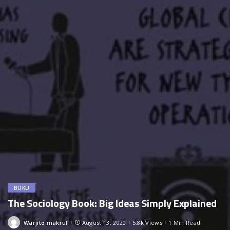
BUKU
The Sociology Book: Big Ideas Simply Explained
Warjito makruf
August 13, 2020
5.8k Views
1 Min Read
Posted